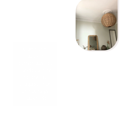
leurs matériels
professionnels
pour une finition
soignée et
irréprochable.
Outre son
aspect
esthétique, les
bandes à joint
relient les
plaques pour
un ouvrage
plus solide.
Répondant à
tous vos
besoins, nos