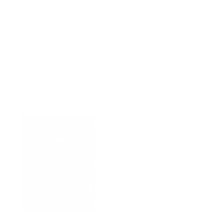
plaquistes
réalisent la
projection de
plâtre sur les
murs, briques
plâtrières,
pose de
plafond, staff
et stuc.
Aux finitions
minutieuses,
s’ajoutent nos
conseils et
accompagnement
tout au long de
votre projet.