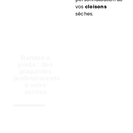
vos
cloisons
sèches.
Bandes à
joints : des
plaquistes
professionnels
à votre
service
Spécialiste de la
pose de
cloisons
sèches, WENOVE