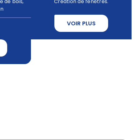
re de bois,
Création de fenêtres.
in
VOIR PLUS